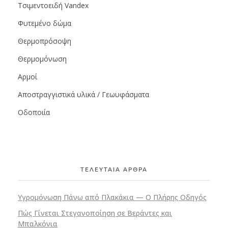
Τσιμεντοειδή Vandex
Φυτεμένο δώμα
Θερμοπρόσοψη
Θερμομόνωση
Αρμοί
Αποστραγγιστικά υλικά / Γεωυφάσματα
Οδοποιία
ΤΕΛΕΥΤΑΙΑ ΑΡΘΡΑ
Υγρομόνωση Πάνω από Πλακάκια — Ο Πλήρης Οδηγός
Πώς Γίνεται Στεγανοποίηση σε Βεράντες και
Μπαλκόνια