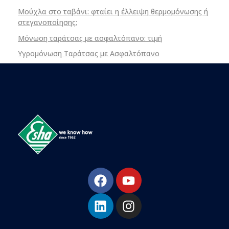
Μούχλα στο ταβάνι: φταίει η έλλειψη θερμομόνωσης ή
στεγανοποίησης;
Μόνωση ταράτσας με ασφαλτόπανο: τιμή
Υγρομόνωση Ταράτσας με Ασφαλτόπανο
ESHA
Βιομηχανία παραγωγής ασφαλτικών, χημικών & μονωτικών προϊόντων