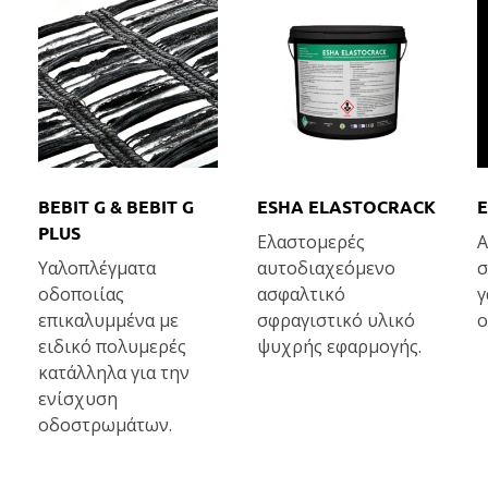
BEBIT G & BEBIT G
ESHA ELASTOCRACK
E
PLUS
Ελαστομερές
A
Υαλοπλέγματα
αυτοδιαχεόμενο
σ
οδοποιίας
ασφαλτικό
γ
επικαλυμμένα με
σφραγιστικό υλικό
ο
ειδικό πολυμερές
ψυχρής εφαρμογής.
κατάλληλα για την
ενίσχυση
οδοστρωμάτων.