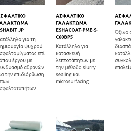
ΑΣΦΑΛΤΙΚΟ
ΑΣΦΑΛΤΙΚΟ
ΑΣΦΑΛ
ΓΑΛΑΚΤΩΜΑ
ΓΑΛΑΚΤΩΜΑ
ΓΑΛΑΚ
SHABIT JP
ESHACOAT-PME-S-
Όξινο 
C60BP5
ατάλληλο για τη
γαλάκτ
ημιουργία ψυχρού
Κατάλληλο για
διασπ
σφαλτομίγματος επί
κατασκευή
κατάλλ
όπου έργου με
λεπτοτάπητων με
συγκολ
υνδυασμό αδρανών
την μέθοδο slurry
επαλεί
ια την επιδιόρθωση
sealing και
οπών
microsurfacing
σφαλτοταπήτων