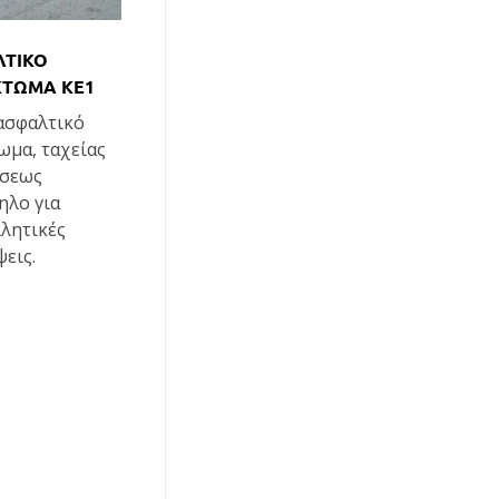
ΤΙΚΟ
ΤΩΜΑ ΚΕ1
ασφαλτικό
ωμα, ταχείας
άσεως
ηλο για
λητικές
ψεις.