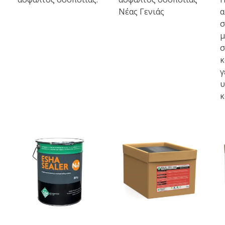
Νέας Γενιάς
α
σ
μ
σ
κ
γ
υ
κ