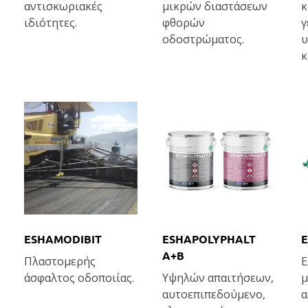
αντισκωριακές
μικρών διαστάσεων
κ
ιδιότητες.
φθορών
γ
οδοστρώματος.
υ
κ
ESHAMODIBIT
ESHAPOLYPHALT
E
A+B
Πλαστομερής
Ε
άσφαλτος οδοποιίας.
Υψηλών απαιτήσεων,
μ
αυτοεπιπεδούμενο,
α