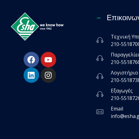
Επικοινω
Τεχνική Υπ
ESHA
210-551870
Βιομηχανία παραγωγής ασφαλτικών, χημικών & μονωτικών προϊόντων
Παραγγελίε
210-551876
Λογιστήριο
210-551873
Εξαγωγές
210-551872
Email
info@esha.