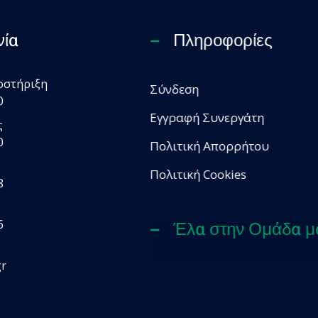
νία
Πληροφορίες
οστήριξη
Σύνδεση
0
Εγγραφή Συνεργάτη
ς
0
Πολιτική Απορρήτου
Πολιτική Cookies
8
6
Έλα στην Ομάδα μ
gr