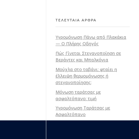
ΤΕΛΕΥΤΑΙΑ ΑΡΘΡΑ
Υγρομόνωση Πάνω από Πλακάκια
— Ο Πλήρης Οδηγός
Πώς Γίνεται Στεγανοποίηση σε
Βεράντες και Μπαλκόνια
Μούχλα στο ταβάνι: φταίει η
έλλειψη θερμομόνωσης ή
στεγανοποίησης;
Μόνωση ταράτσας με
ασφαλτόπανο: τιμή
Υγρομόνωση Ταράτσας με
Ασφαλτόπανο