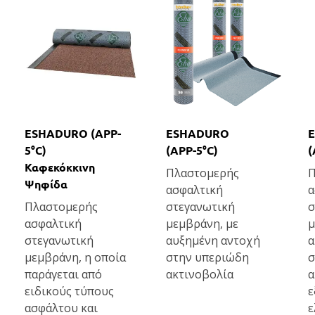
ESHADURO (APP-
ESHADURO
5°C)
(APP-5°C)
(
Καφεκόκκινη
Πλαστομερής
Π
Ψηφίδα
ασφαλτική
α
Πλαστομερής
στεγανωτική
σ
ασφαλτική
μεμβράνη, με
μ
στεγανωτική
αυξημένη αντοχή
α
μεμβράνη, η οποία
στην υπεριώδη
σ
παράγεται από
ακτινοβολία
α
ειδικούς τύπους
ε
ασφάλτου και
ε