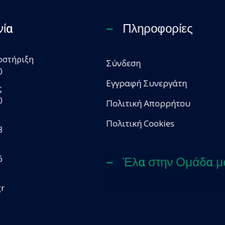
νία
Πληροφορίες
οστήριξη
Σύνδεση
0
Εγγραφή Συνεργάτη
ς
0
Πολιτική Απορρήτου
Πολιτική Cookies
8
6
Έλα στην Ομάδα μ
gr