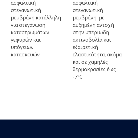
ασφαλτική
ασφαλτική
στεγανωτική
στεγανωτική
μεμβράνη κατάλληλη
μεμβράνη, με
για στεγάνωση
αυξημένη αντοχή
καταστρωμάτων
στην υπεριώδη
γεφυρών και
ακτινοβολία και
υπόγειων
εξαιρετική
κατασκευών
ελαστικότητα, ακόμα
και σε χαμηλές
θερμοκρασίες έως
-7°C