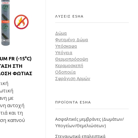
ΛΥΣΕΙΣ ESHA
Δώμα
Φυτεμένο Δώμα
Υπόσκαφα
Υπόγεια
M FR (-15°C)
Θερμοπρόσοψη
ΤΑΣΗ ΣΤΗ
Κεραμοσκεπή
Οδοποιία
ΟΣΗ ΦΩΤΙΑΣ
Σφράγιση Αρμών
ική
ωτική
νη με
ΠΡΟΪΟΝΤΑ ESHA
νη αντοχή
τιά και τη
Ασφαλτικές μεμβράνες (Δωμάτων/
ση καπνού
Υπογείων/Θεμελιώσεων)
Στεγανωτικά επαλειπτικά