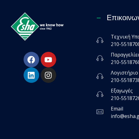
Επικοινω
Τεχνική Υπ
ESHA
210-551870
Βιομηχανία παραγωγής ασφαλτικών, χημικών & μονωτικών προϊόντων
Παραγγελίε
210-551876
Λογιστήριο
210-551873
Εξαγωγές
210-551872
Email
info@esha.