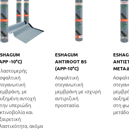
ESHAGUM
ESHAGUM
ESHAGU
APP -10°C)
ANTIROOT B5
ΑΝΤΙΣ
(APP-10°C)
ΜΕΤΑΔ
λαστομερής
σφαλτική
Ασφαλτική
Ασφαλτ
τεγανωτική
στεγανωτική
στεγαν
εμβράνη, με
μεμβράνη με ισχυρή
μεμβρά
υξημένη αντοχή
αντιριζική
αυξημέ
την υπεριώδη
προστασία.
στη φω
κτινοβολία και
μετάδο
ξαιρετική
λαστικότητα, ακόμα