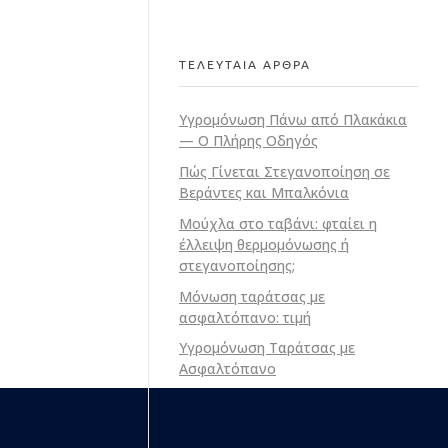
ΤΕΛΕΥΤΑΙΑ ΑΡΘΡΑ
Υγρομόνωση Πάνω από Πλακάκια
— Ο Πλήρης Οδηγός
Πώς Γίνεται Στεγανοποίηση σε
Βεράντες και Μπαλκόνια
Μούχλα στο ταβάνι: φταίει η
έλλειψη θερμομόνωσης ή
στεγανοποίησης;
Μόνωση ταράτσας με
ασφαλτόπανο: τιμή
Υγρομόνωση Ταράτσας με
Ασφαλτόπανο