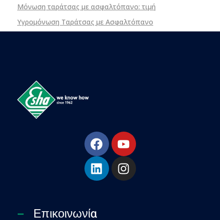
Μόνωση ταράτσας με ασφαλτόπανο: τιμή
Υγρομόνωση Ταράτσας με Ασφαλτόπανο
ESHA
Βιομηχανία παραγωγής ασφαλτικών, χημικών & μονωτικών προϊόντων
Επικοινωνία