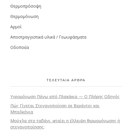
Θερμοπρόσοψη
Θερμομόνωση
Αρμοί
Αποστραγγιστικά υλικά / Γεωυφάσματα
Οδοποιία
ΤΕΛΕΥΤΑΙΑ ΑΡΘΡΑ
Υγρομόνωση Πάνω από Πλακάκια — Ο Πλήρης Οδηγός
Πώς Γίνεται Στεγανοποίηση σε Βεράντες και
Μπαλκόνια
Μούχλα στο ταβάνι: φταίει η έλλειψη θερμομόνωσης ή
στεγανοποίησης;