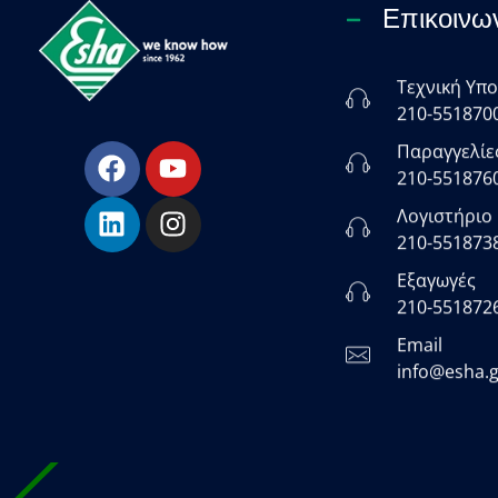
Επικοινω
Τεχνική Υπ
ESHA
210-551870
Βιομηχανία παραγωγής ασφαλτικών, χημικών & μονωτικών προϊόντων
Παραγγελίε
210-551876
Λογιστήριο
210-551873
Εξαγωγές
210-551872
Email
info@esha.g