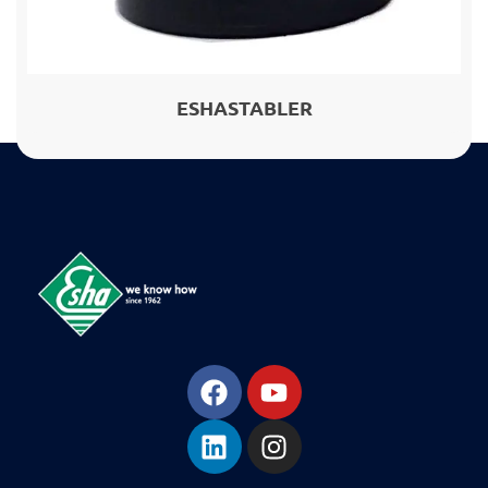
ESHASTABLER
ESHA
Βιομηχανία παραγωγής ασφαλτικών, χημικών & μονωτικών προϊόντων