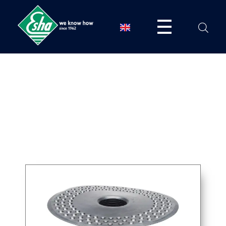
ESHA
Βιομηχανία παραγωγής ασφαλτικών, χημικών & μονωτικών προϊόντων