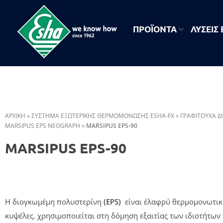
ΠΡΟΪΟΝΤΑ
ΛΥΣΕΙΣ
ESHA
Βιομηχανία παραγωγής ασφαλτικών, χημικών & μονωτικών προϊόντων
ΑΡΧΙΚΗ
»
ΣΥΣΤΗΜΑ ΕΞΩΤΕΡΙΚΗΣ ΘΕΡΜΟΜΟΝΩΣΗΣ ESHA-FX
»
ΓΡΑΦΙΤΟΎΧΑ Δ
MARSIPUS EPS NEOGRAPH
»
MARSIPUS EPS-90
MARSIPUS EPS-90
Η διογκωμέμη πολυστερίνη
(EPS)
είναι έλαφρύ θερμομονωτικό
κυψέλες. χρησιμοποιείται στη δόμηση εξαιτίας των ιδιοτήτων