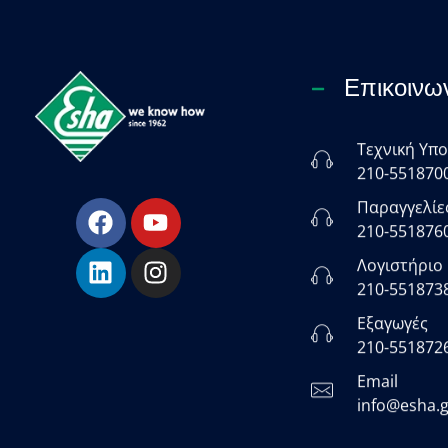
Επικοινω
Τεχνική Υπ
ESHA
210-551870
Βιομηχανία παραγωγής ασφαλτικών, χημικών & μονωτικών προϊόντων
Παραγγελίε
210-551876
Λογιστήριο
210-551873
Εξαγωγές
210-551872
Email
info@esha.g