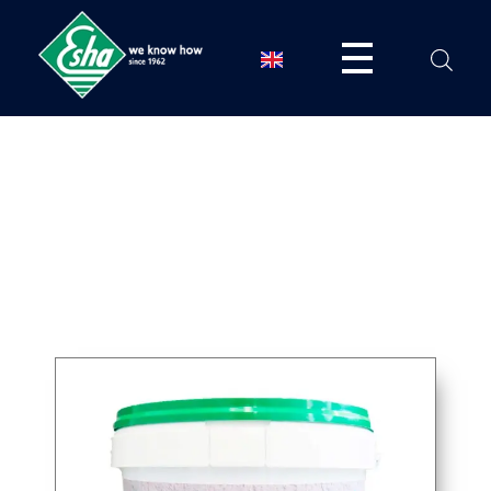
ESHA
Βιομηχανία παραγωγής ασφαλτικών, χημικών & μονωτικών προϊόντων