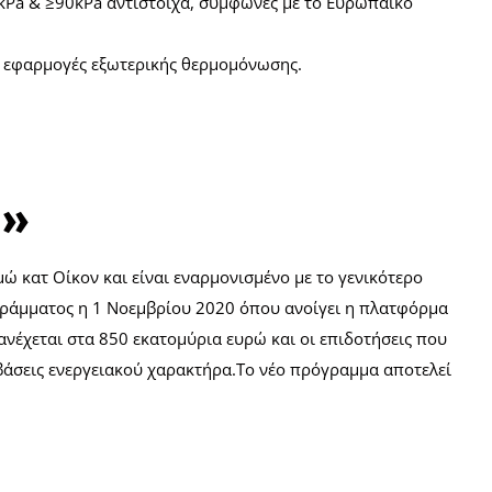
0kPa & ≥90kPa αντίστοιχα, σύμφωνες με το Ευρωπαϊκό
ε εφαρμογές εξωτερικής θερμομόνωσης.
ώ»
 κατ Οίκον και είναι εναρμονισμένο με το γενικότερο
ογράμματος η 1 Νοεμβρίου 2020 όπου ανοίγει η πλατφόρμα
νέχεται στα 850 εκατομύρια ευρώ και οι επιδοτήσεις που
βάσεις ενεργειακού χαρακτήρα.Το νέο πρόγραμμα αποτελεί