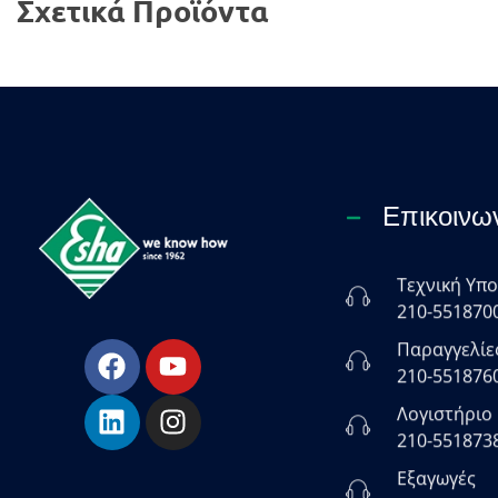
Σχετικά Προϊόντα
Επικοινω
Τεχνική Υπ
ESHA
210-551870
Βιομηχανία παραγωγής ασφαλτικών, χημικών & μονωτικών προϊόντων
Παραγγελίε
210-551876
Λογιστήριο
210-551873
Εξαγωγές