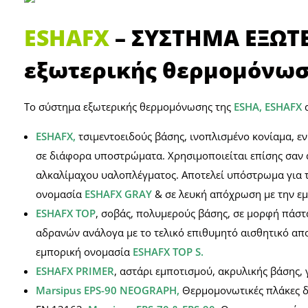
ESHAFX
– ΣΥΣΤΗΜΑ ΕΞΩΤ
εξωτερικής θερμομόνω
To σύστημα εξωτερικής θερμομόνωσης της
ESHA, ESHAFX
ESHAFX,
τσιμεντοειδούς βάσης, ινοπλισμένο κονίαμα, ε
σε διάφορα υποστρώματα. Χρησιμοποιείται επίσης σαν 
αλκαλίμαχου υαλοπλέγματος. Αποτελεί υπόστρωμα για τ
ονομασία
ESHAFX GRAY
& σε λευκή απόχρωση με την ε
ESHAFX TOP
, σοβάς, πολυμερούς βάσης, σε μορφή πάστα
αδρανών ανάλογα με το τελικό επιθυμητό αισθητικό απ
εμπορική ονομασία
ESHAFX TOP S.
ESHAFX PRIMER
, αστάρι εμποτισμού, ακρυλικής βάσης
Marsipus EPS-90 NEOGRAPH,
Θερμομονωτικές πλάκες δι