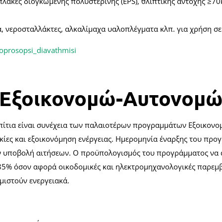
πλάκες διογκωμένης πολυστερίνης (EPS), θλιπτικής αντοχής ≥7
α, νεροσταλλάκτες, αλκαλίμαχα υαλοπλέγματα κλπ. για χρήση σ
Εξοικονομώ-Αυτονομ
ίτια είναι συνέχεια των παλαιοτέρων προγραμμάτων Εξοικονομώ
ικίες και εξοικονόμηση ενέργειας. Ημερομηνία έναρξης του πρ
ην υποβολή αιτήσεων. Ο προϋπολογισμός του προγράμματος να α
ο 85% όσον αφορά οικοδομικές και ηλεκτρομηχανολογικές παρεμ
μιστούν ενεργειακά.