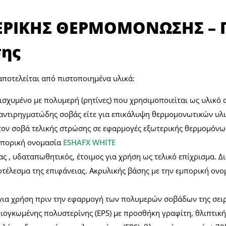
ΕΡΙΚΗΣ ΘΕΡΜΟΜΟΝΩΣΗΣ – Π
σης
αποτελείται από πιστοποιημένα υλικά:
νισχυμένο με πολυμερή (ρητίνες) που χρησιμοποιείται ως υλι
αντιρηγματώδης σοβάς είτε για επικάλυψη θερμομονωτικών υλι
ον σοβά τελικής στρώσης σε εφαρμογές εξωτερικής θερμομόνωσ
μπορική ονομασία
ESHAFX WHITE
ς , υδαταπωθητικός, έτοιμος για χρήση ως τελικό επίχρισμα. Δι
οτέλεσμα της επιφάνειας. Ακρυλικής βάσης με την εμπορική ον
, για χρήση πριν την εφαρμογή των πολυμερών σοβάδων της σει
ογκωμένης πολυστερίνης (EPS) με προσθήκη γραφίτη, θλιπτικ