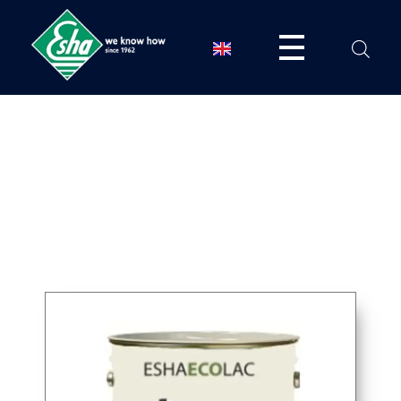
ESHA
Βιομηχανία παραγωγής ασφαλτικών, χημικών & μονωτικών προϊόντων