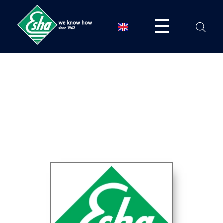
ESHA
Βιομηχανία παραγωγής ασφαλτικών, χημικών & μονωτικών προϊόντων