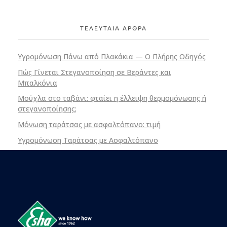
ΤΕΛΕΥΤΑΙΑ ΑΡΘΡΑ
Υγρομόνωση Πάνω από Πλακάκια — Ο Πλήρης Οδηγός
Πώς Γίνεται Στεγανοποίηση σε Βεράντες και
Μπαλκόνια
Μούχλα στο ταβάνι: φταίει η έλλειψη θερμομόνωσης ή
στεγανοποίησης;
Μόνωση ταράτσας με ασφαλτόπανο: τιμή
Υγρομόνωση Ταράτσας με Ασφαλτόπανο