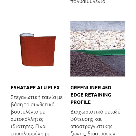
πολυαιθυλένιο
ESHATAPE ALU FLEX
GREENLINER 45D
EDGE RETAINING
Στεγανωτική ταινία με
PROFILE
βάση το συνθετικό
βουτυλένιο με
Διαχωριστικό μεταξύ
αυτοκόλλητες
φύτευσης και
ιδιότητες. Είναι
αποστραγγιστικής
επικαλυμμένη με
ζώνης, διαστάσεων