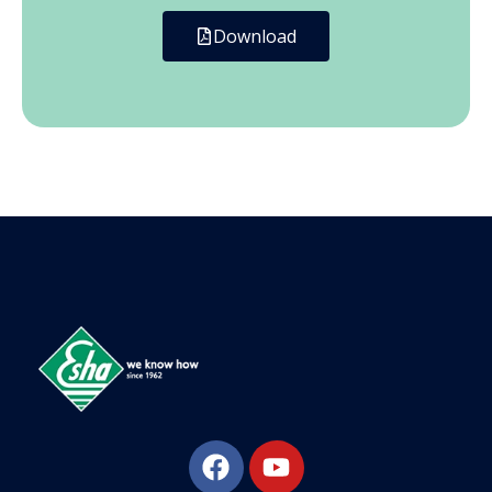
Download
Esha Προϊόντα Μόνωσης - Στεγάνωσης - Οδοποιίας
Βιομηχανία παραγωγής ασφαλτικών, χημικών & μονωτικών προϊόντων