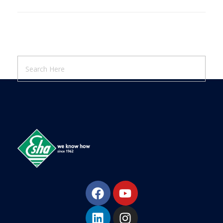
Esha Προϊόντα Μόνωσης - Στεγάνωσης - Οδοποιίας
Βιομηχανία παραγωγής ασφαλτικών, χημικών & μονωτικών προϊόντων