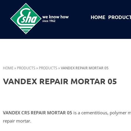
HOME
PRODUC
Esha Προϊόντα Μόνωσης - Στεγάνωσης - Οδοποιίας
Βιομηχανία παραγωγής ασφαλτικών, χημικών & μονωτικών προϊόντων
HOME
»
PRODUCTS
»
PRODUCTS
»
VANDEX REPAIR MORTAR 05
VANDEX REPAIR MORTAR 05
VANDEX CRS REPAIR MORTAR 05
is a cementitious, polymer 
repair mortar.