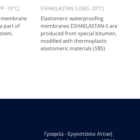
P -10°C)
ESHAELASTAN S (SBS -20°C)
ng membrane
Elastomeric waterproofing
 part of
membranes ESHAELASTAN-S are
stem,
produced from special bitumen,
modified with thermoplastic
elastomeric materials (SBS)
Γραφεία - Εργοστάσιο Αττική