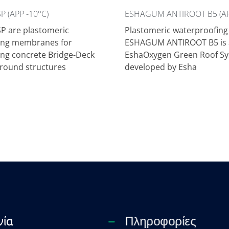
 (APP -10°C)
ESHAGUM ANTIROOT B5 (AP
 are plastomeric
Plastomeric waterproofi
ing membranes for
ESHAGUM ANTIROOT B5 is a
ng concrete Bridge-Deck
EshaOxygen Green Roof Sy
round structures
developed by Esha
νία
Πληροφορίες