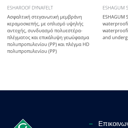
ESHAROOF DYNAFELT
ESHAGUM SP
Aσφαλτική στεγανωτική μεμβράνη
ESHAGUM SP
κεραμοσκεπής, με οπλισμό υψηλής
waterproof
αντοχής, συνδυασμό πολυεστέρα-
waterproofi
πλέγματος και επικάλυψη γεωύφασμα
and underg
πολυπροπυλενίου (PP) και πλέγμα HD
πολυπροπυλενίου (PP)
Επικοινω